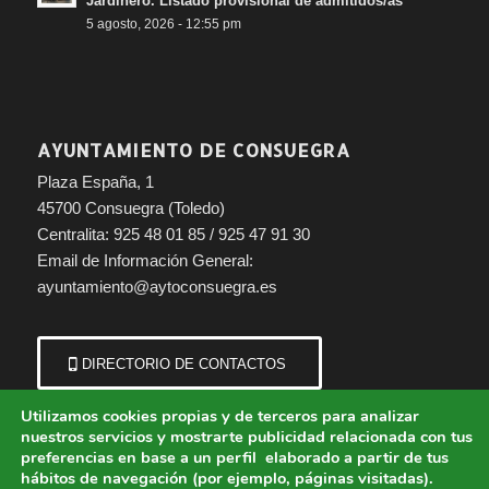
Jardinero. Listado provisional de admitidos/as
5 agosto, 2026 - 12:55 pm
AYUNTAMIENTO DE CONSUEGRA
Plaza España, 1
45700 Consuegra (Toledo)
Centralita: 925 48 01 85 / 925 47 91 30
Email de Información General:
ayuntamiento@aytoconsuegra.es
DIRECTORIO DE CONTACTOS
Utilizamos cookies propias y de terceros para analizar
nuestros servicios y mostrarte publicidad relacionada con tus
preferencias en base a un perfil elaborado a partir de tus
hábitos de navegación (por ejemplo, páginas visitadas).