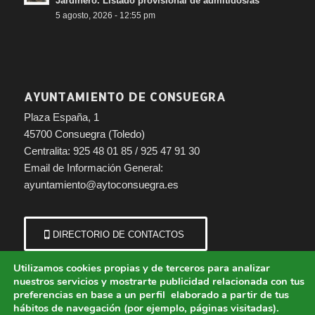
Jardinero. Listado provisional de admitidos/as
5 agosto, 2026 - 12:55 pm
AYUNTAMIENTO DE CONSUEGRA
Plaza España, 1
45700 Consuegra (Toledo)
Centralita: 925 48 01 85 / 925 47 91 30
Email de Información General:
ayuntamiento@aytoconsuegra.es
DIRECTORIO DE CONTACTOS
Utilizamos cookies propias y de terceros para analizar
nuestros servicios y mostrarte publicidad relacionada con tus
preferencias en base a un perfil elaborado a partir de tus
hábitos de navegación (por ejemplo, páginas visitadas).