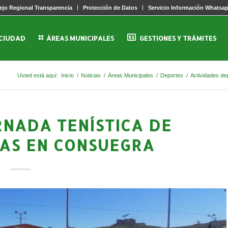
jo Regional Transparencia
Protección de Datos
Servicio Información Whatsa
 CIUDAD
ÁREAS MUNICIPALES
GESTIONES Y TRÁMITES
Usted está aquí:
Inicio
/
Noticias
/
Áreas Municipales
/
Deportes
/
Actividades de
RNADA TENÍSTICA DE
AS EN CONSUEGRA