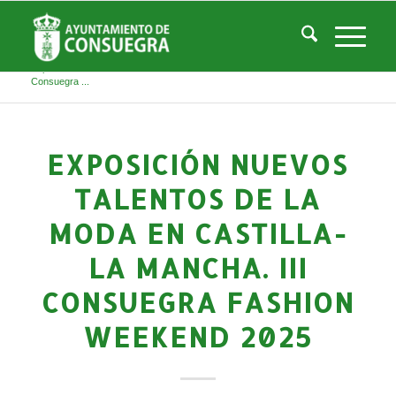
Noticias
Usted está aquí:
Inicio
/
Noticias
/
Áreas Municipales
/
Turismo
/
El blog de Turismo
/
Exposición Nuevos Talentos de la Moda en Castilla-La Mancha. III
Consuegra ...
EXPOSICIÓN NUEVOS
TALENTOS DE LA
MODA EN CASTILLA-
LA MANCHA. III
CONSUEGRA FASHION
WEEKEND 2025