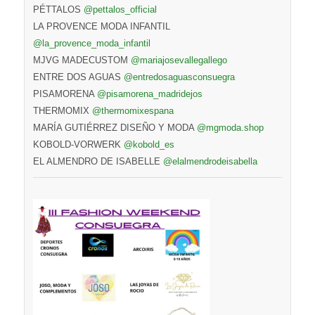
PÉTTALOS
@pettalos_official
LA PROVENCE MODA INFANTIL
@la_provence_moda_infantil
MJVG MADECUSTOM
@mariajosevallegallego
ENTRE DOS AGUAS
@entredosaguasconsuegra
PISAMORENA
@pisamorena_madridejos
THERMOMIX
@thermomixespana
MARÍA GUTIÉRREZ DISEÑO Y MODA
@mgmoda.shop
KOBOLD-VORWERK
@kobold_es
EL ALMENDRO DE ISABELLE
@elalmendrodeisabella