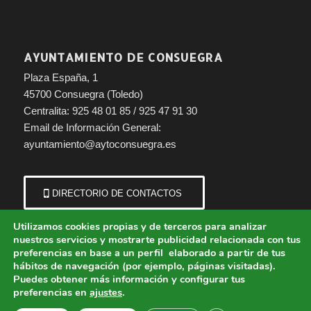
AYUNTAMIENTO DE CONSUEGRA
Plaza España, 1
45700 Consuegra (Toledo)
Centralita: 925 48 01 85 / 925 47 91 30
Email de Información General:
ayuntamiento@aytoconsuegra.es
DIRECTORIO DE CONTACTOS
Utilizamos cookies propias y de terceros para analizar
nuestros servicios y mostrarte publicidad relacionada con tus
preferencias en base a un perfil elaborado a partir de tus
hábitos de navegación (por ejemplo, páginas visitadas).
Puedes obtener más información y configurar tus
preferencias en
ajustes
.
© Copyright - Ayuntamiento de Consuegra (Toledo) | Portal municipal.