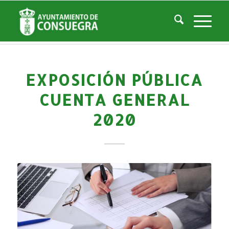
Noticias
Usted está aquí:
Inicio
/
Noticias
/
Áreas Municipales
/
Economía y Hacienda
/
Exposición pública Cuenta General 2020
EXPOSICIÓN PÚBLICA
CUENTA GENERAL
2020