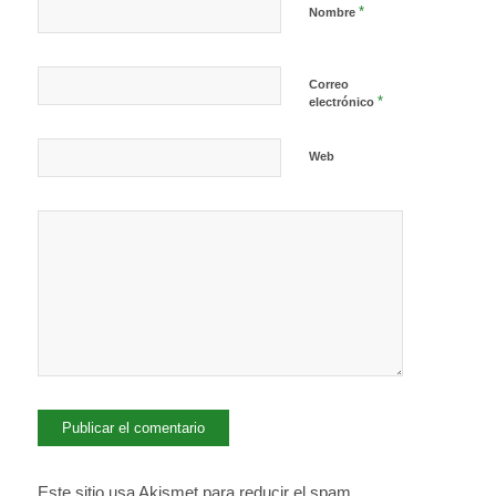
*
Nombre
Correo
*
electrónico
Web
Este sitio usa Akismet para reducir el spam.