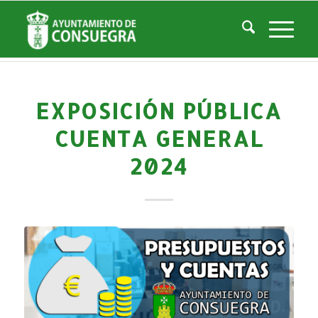
Noticias
Usted está aquí:
Inicio
/
Noticias
/
Áreas Municipales
/
Economía y Hacienda
/
Exposición pública Cuenta General 2024
EXPOSICIÓN PÚBLICA
CUENTA GENERAL
2024