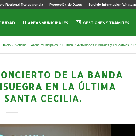
jo Regional Transparencia
Protección de Datos
Servicio Información Whatsa
 CIUDAD
ÁREAS MUNICIPALES
GESTIONES Y TRÁMITES
:
Inicio
/
Noticias
/
Áreas Municipales
/
Cultura
/
Actividades culturales y educativas
/
E
ONCIERTO DE LA BANDA
NSUEGRA EN LA ÚLTIMA
 SANTA CECILIA.