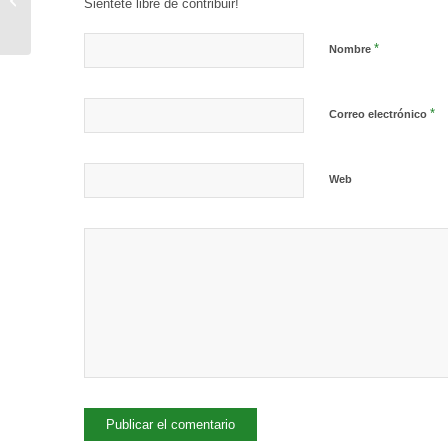
Siéntete libre de contribuir!
de Administración y
Finanzas (Rey
*
Nombre
Pavón)...
*
Correo electrónico
Web