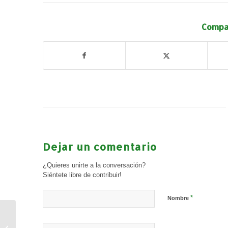
Compar
Dejar un comentario
¿Quieres unirte a la conversación?
Siéntete libre de contribuir!
*
Nombre
Agenda Deportiva fin de
semana (8 y 9 de