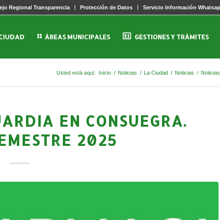
jo Regional Transparencia
Protección de Datos
Servicio Información Whatsa
 CIUDAD
ÁREAS MUNICIPALES
GESTIONES Y TRÁMITES
Usted está aquí:
Inicio
/
Noticias
/
La Ciudad
/
Noticias
/
Noticia
UARDIA EN CONSUEGRA.
SEMESTRE 2025