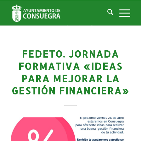
Noticias
Usted está aquí:
Inicio
/
Noticias
/
Áreas Municipales
/
Empleo y Desarrollo
/
Noticias Empresas y Desarrollo Local
/
FEDETO. Jornada formativa «Ideas para mejorar la gestión financiera»...
FEDETO. JORNADA
FORMATIVA «IDEAS
PARA MEJORAR LA
GESTIÓN FINANCIERA»