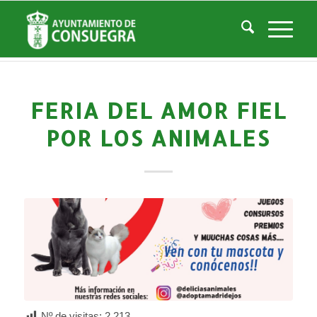
Noticias
Usted está aquí:
Inicio
/
Noticias
/
Áreas Municipales
/
Cultura
/
Actividades culturales y educativas
/
Feria del Amor Fiel por los animales
FERIA DEL AMOR FIEL
POR LOS ANIMALES
Nº de visitas:
2.213