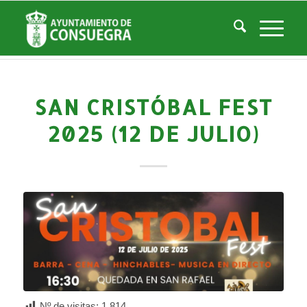
Noticias
Usted está aquí:
Inicio
/
Noticias
/
Áreas Municipales
/
Cultura
/
Actividades culturales y educativas
/
San Cristóbal Fest 2025 (12 de julio)
SAN CRISTÓBAL FEST
2025 (12 DE JULIO)
Nº de visitas:
1.814