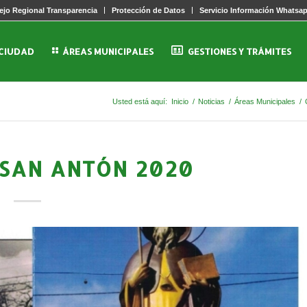
jo Regional Transparencia
Protección de Datos
Servicio Información Whatsa
 CIUDAD
ÁREAS MUNICIPALES
GESTIONES Y TRÁMITES
Usted está aquí:
Inicio
/
Noticias
/
Áreas Municipales
/
 SAN ANTÓN 2020