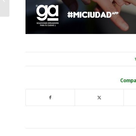
navideña
Compar