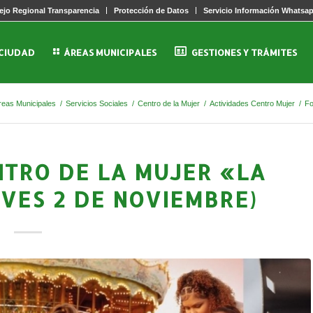
jo Regional Transparencia
Protección de Datos
Servicio Información Whatsa
 CIUDAD
ÁREAS MUNICIPALES
GESTIONES Y TRÁMITES
reas Municipales
/
Servicios Sociales
/
Centro de la Mujer
/
Actividades Centro Mujer
/
Fo
NTRO DE LA MUJER «LA
VES 2 DE NOVIEMBRE)