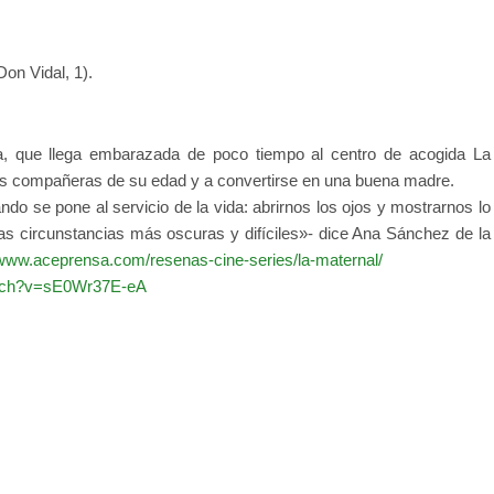
on Vidal, 1).
a, que llega embarazada de poco tiempo al centro de acogida La
 las compañeras de su edad y a convertirse en una buena madre.
do se pone al servicio de la vida: abrirnos los ojos y mostrarnos lo
las circunstancias más oscuras y difíciles»- dice Ana Sánchez de la
/www.aceprensa.com/resenas-cine-series/la-maternal/
atch?v=sE0Wr37E-eA