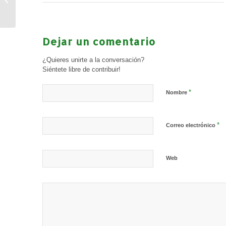
pymes y autónomos».
Martes 31 de octubre...
Dejar un comentario
¿Quieres unirte a la conversación?
Siéntete libre de contribuir!
*
Nombre
*
Correo electrónico
Web