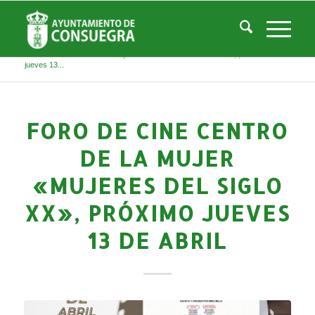
Noticias
Usted está aquí:
Inicio
/
Noticias
/
Áreas Municipales
/
Servicios Sociales
/
Centro de la Mujer
/
Actividades Centro Mujer
/
Foro de cine Centro de la Mujer «MUJERES DEL SIGLO XX», próximo
jueves 13...
FORO DE CINE CENTRO
DE LA MUJER
«MUJERES DEL SIGLO
XX», PRÓXIMO JUEVES
13 DE ABRIL