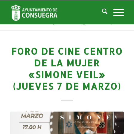
Noticias
Usted está aquí:
Inicio
/
Noticias
/
Áreas Municipales
/
Servicios Sociales
/
Centro de la Mujer
/
Actividades Centro Mujer
/
Foro de Cine Centro de la Mujer «SIMONE VEIL» (jueves 7 de marzo)
FORO DE CINE CENTRO
DE LA MUJER
«SIMONE VEIL»
(JUEVES 7 DE MARZO)