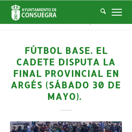
Noticias
Usted está aquí:
Inicio
/
Noticias
/
Áreas Municipales
/
Deportes
/
Actividades deportivas
/
Fútbol Base. El CADETE disputa la final provincial en Argés (sábado 30...
FÚTBOL BASE. EL
CADETE DISPUTA LA
FINAL PROVINCIAL EN
ARGÉS (SÁBADO 30 DE
MAYO).