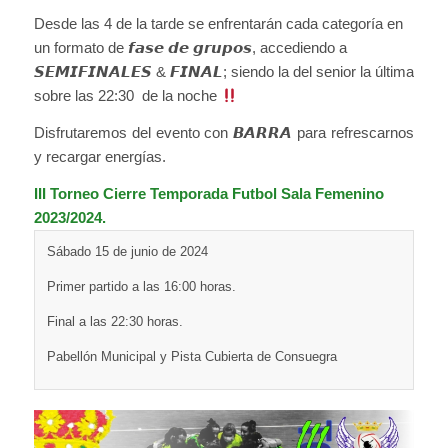
Desde las 4 de la tarde se enfrentarán cada categoría en
un formato de 𝙛𝙖𝙨𝙚 𝙙𝙚 𝙜𝙧𝙪𝙥𝙤𝙨, accediendo a
𝙎𝙀𝙈𝙄𝙁𝙄𝙉𝘼𝙇𝙀𝙎 & 𝙁𝙄𝙉𝘼𝙇; siendo la del senior la última
sobre las 22:30 de la noche
Disfrutaremos del evento con 𝘽𝘼𝙍𝙍𝘼 para refrescarnos
y recargar energías.
III Torneo Cierre Temporada Futbol Sala Femenino
2023/2024.
Sábado 15 de junio de 2024
Primer partido a las 16:00 horas.
Final a las 22:30 horas.
Pabellón Municipal y Pista Cubierta de Consuegra