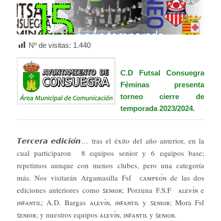
Nº de visitas:
1.440
C.D Futsal Consuegra
Féminas presenta
torneo cierre de
temporada 2023/2024.
𝙏𝙚𝙧𝙘𝙚𝙧𝙖 𝙚𝙙𝙞𝙘𝙞𝙤́𝙣… tras el éxito del año anterior, en la
cual participaron 8 ​equipos senior y 6 equipos base;
repetimos aunque con menos clubes, pero una categoría
más. Nos visitarán Argamasilla Fsf ᴄᴀᴍᴘᴇᴏ́ɴ de las dos
ediciones anteriores como ꜱᴇɴɪᴏʀ; Porzuna F.S.F ᴀʟᴇᴠɪ́ɴ e
ɪɴꜰᴀɴᴛɪʟ; A.D. Bargas ᴀʟᴇᴠɪ́ɴ, ɪɴꜰᴀɴᴛɪʟ y ꜱᴇɴɪᴏʀ; Mora Fsf
ꜱᴇɴɪᴏʀ; y nuestros equipos ᴀʟᴇᴠɪ́ɴ, ɪɴꜰᴀɴᴛɪʟ y ꜱᴇɴɪᴏʀ.