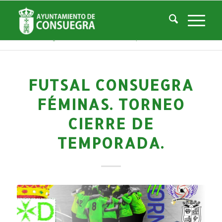
Noticias
Usted está aquí:
Inicio
/
Noticias
/
Áreas Municipales
/
Deportes
/
Actividades deportivas
/
Futsal Consuegra Féminas. Torneo cierre de temporada.
FUTSAL CONSUEGRA
FÉMINAS. TORNEO
CIERRE DE
TEMPORADA.