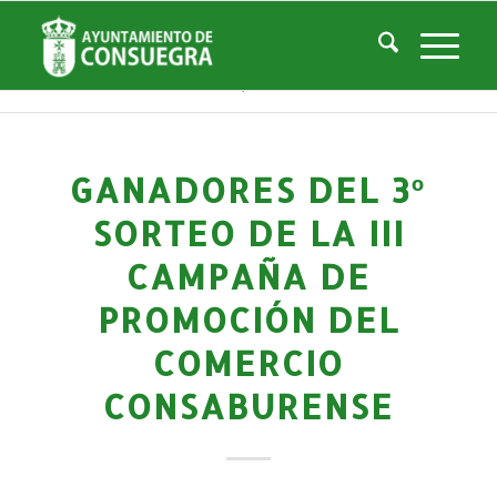
Noticias
Usted está aquí:
Inicio
/
Noticias
/
Áreas Municipales
/
Turismo
/
El blog de Turismo
/
Ganadores del 3º sorteo de la III Campaña de Promoción del Comercio Co...
GANADORES DEL 3º
SORTEO DE LA III
CAMPAÑA DE
PROMOCIÓN DEL
COMERCIO
CONSABURENSE