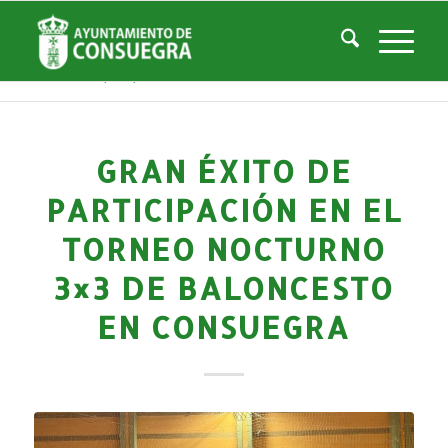
Noticias
Usted está aquí:
Inicio
/
Noticias
/
Áreas Municipales
/
Deportes
/
Actividades deportivas
/
Gran éxito de participación en el torneo nocturno 3×3 de baloncesto e...
GRAN ÉXITO DE
PARTICIPACIÓN EN EL
TORNEO NOCTURNO
3×3 DE BALONCESTO
EN CONSUEGRA