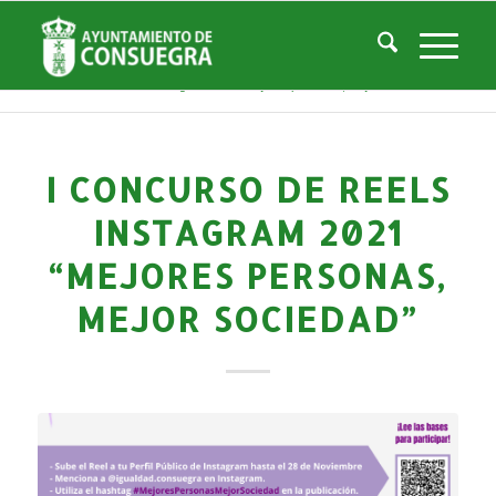
Noticias
Usted está aquí:
Inicio
/
Noticias
/
Áreas Municipales
/
Servicios Sociales
/
Centro de la Mujer
/
Actividades Centro Mujer
/
I Concurso de Reels Instagram 2021 “Mejores personas, mejor sociedad”...
I CONCURSO DE REELS
INSTAGRAM 2021
“MEJORES PERSONAS,
MEJOR SOCIEDAD”