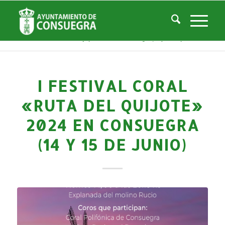
Noticias
Usted está aquí:
Inicio
/
Noticias
/
Áreas Municipales
/
Cultura
/
Actividades culturales y educativas
/
I Festival Coral «Ruta del Quijote» 2024 en Consuegra (14 y 15 de juni...
I FESTIVAL CORAL
«RUTA DEL QUIJOTE»
2024 EN CONSUEGRA
(14 Y 15 DE JUNIO)