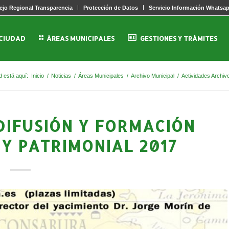
jo Regional Transparencia
Protección de Datos
Servicio Información Whatsa
 CIUDAD
ÁREAS MUNICIPALES
GESTIONES Y TRÁMITES
d está aquí:
Inicio
/
Noticias
/
Áreas Municipales
/
Archivo Municipal
/
Actividades Archiv
 DIFUSIÓN Y FORMACIÓN
Y PATRIMONIAL 2017