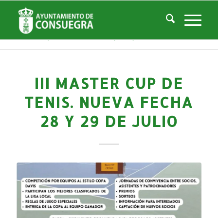
Noticias
Usted está aquí:
Inicio
/
Noticias
/
Áreas Municipales
/
Deportes
/
Actividades deportivas
/
III Master Cup de Tenis. Nueva fecha 28 y 29 de julio
III MASTER CUP DE
TENIS. NUEVA FECHA
28 Y 29 DE JULIO