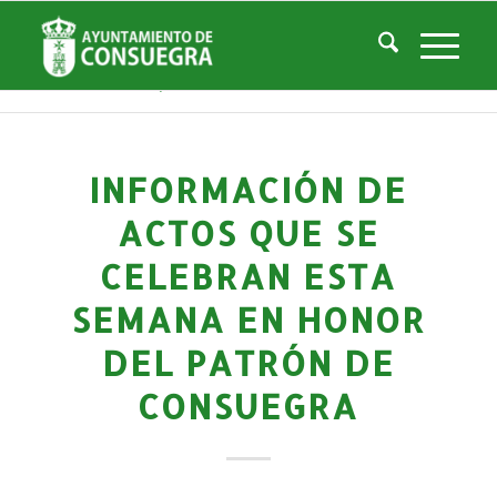
Noticias
Usted está aquí:
Inicio
/
Noticias
/
Áreas Municipales
/
Cultura
/
Actividades culturales y educativas
/
Información de actos que se celebran esta semana en honor del Patrón d...
INFORMACIÓN DE
ACTOS QUE SE
CELEBRAN ESTA
SEMANA EN HONOR
DEL PATRÓN DE
CONSUEGRA