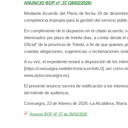
ANUNCIO BOP nº .37 (26/02/2026)
Mediante Acuerdo del Pleno de fecha 18 de diciembre
competencia impropia para la gestión del servicio públic
En cumplimiento de lo dispuesto en el citado acuerdo, 
interesados por plazo de treinta días, a contar desde el d
Oficial” de la provincia de Toledo, a fin de que quiene
cuantas alegaciones, sugerencias o reclamaciones est
A su vez, el expediente estará a disposición de los int
[https://consuegra.sedelectronica.es/info.0], así como en
www.aytoconsuegra.es].
El presente anuncio servirá de notificación a los intere
del trámite de audiencia.
Consuegra, 23 de febrero de 2026.-La Alcaldesa, María
Anuncio BOP Nº 37 de 26/02/2026