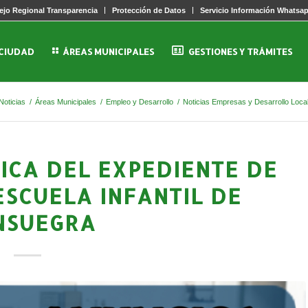
jo Regional Transparencia
Protección de Datos
Servicio Información Whatsa
 CIUDAD
ÁREAS MUNICIPALES
GESTIONES Y TRÁMITES
Noticias
/
Áreas Municipales
/
Empleo y Desarrollo
/
Noticias Empresas y Desarrollo Loca
ICA DEL EXPEDIENTE DE
ESCUELA INFANTIL DE
NSUEGRA