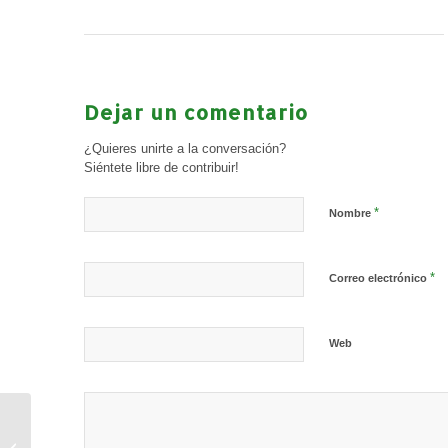
Dejar un comentario
¿Quieres unirte a la conversación?
Siéntete libre de contribuir!
*
Nombre
*
Correo electrónico
Web
Agenda Deportiva fin de
semana (28 de febrero