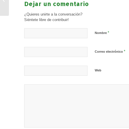
Dejar un comentario
«Arquitectura»
(17/11/2024) en
¿Quieres unirte a la conversación?
Camuñas
Siéntete libre de contribuir!
*
Nombre
*
Correo electrónico
Web