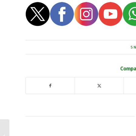
5 
Compar
AIRTEA. Talleres
KidsTalent