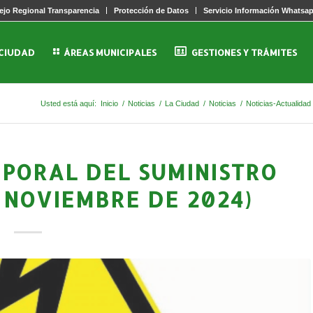
jo Regional Transparencia
Protección de Datos
Servicio Información Whatsa
 CIUDAD
ÁREAS MUNICIPALES
GESTIONES Y TRÁMITES
Usted está aquí:
Inicio
/
Noticias
/
La Ciudad
/
Noticias
/
Noticias-Actualidad
MPORAL DEL SUMINISTRO
E NOVIEMBRE DE 2024)