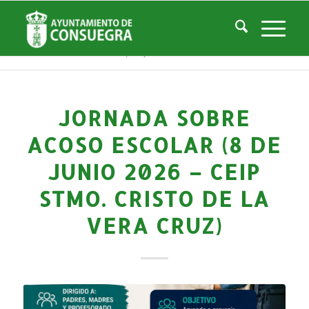
Noticias
Usted está aquí:
Inicio
/
Noticias
/
Áreas Municipales
/
Empleo y Desarrollo
/
Noticias Empresas y Desarrollo Local
/
Jornada sobre acoso escolar (8 de junio 2026 – CEIP Stmo. Cristo...
JORNADA SOBRE
ACOSO ESCOLAR (8 DE
JUNIO 2026 – CEIP
STMO. CRISTO DE LA
VERA CRUZ)