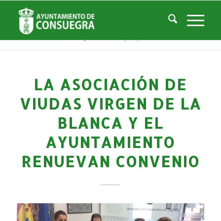
Noticias
Usted está aquí:
Inicio
/
Noticias
/
La Ciudad
/
Noticias
/
Noticias-Actualidad
/
La Asociación de Viudas Virgen de la Blanca y el Ayuntamiento renuevan ...
LA ASOCIACIÓN DE
VIUDAS VIRGEN DE LA
BLANCA Y EL
AYUNTAMIENTO
RENUEVAN CONVENIO