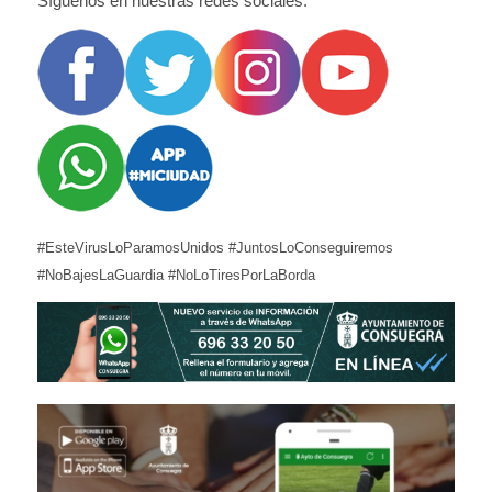
Síguenos en nuestras redes sociales:
#EsteVirusLoParamosUnidos #JuntosLoConseguiremos
#NoBajesLaGuardia #NoLoTiresPorLaBorda