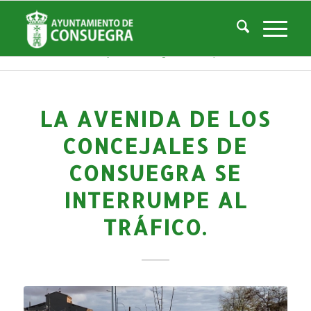
Noticias
Usted está aquí:
Inicio
/
Noticias
/
La Ciudad
/
Noticias
/
Noticias-Actualidad
/
La Avenida de los Concejales de Consuegra se interrumpe al tráfico.
LA AVENIDA DE LOS
CONCEJALES DE
CONSUEGRA SE
INTERRUMPE AL
TRÁFICO.