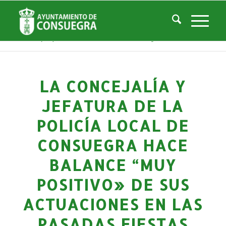
Noticias
Usted está aquí:
Inicio
/
Noticias
/
La Ciudad
/
Noticias
/
Noticias-Actualidad
/
La Concejalía y Jefatura de la Policía Local de Consuegra hace balance “...
dice:
LA CONCEJALÍA Y
JEFATURA DE LA
POLICÍA LOCAL DE
CONSUEGRA HACE
BALANCE “MUY
POSITIVO» DE SUS
ACTUACIONES EN LAS
PASADAS FIESTAS