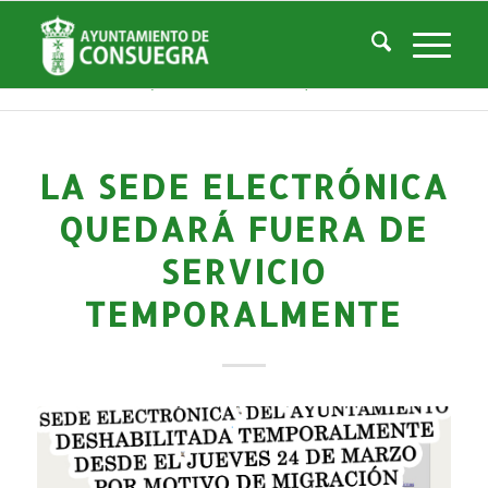
Noticias
Usted está aquí:
Inicio
/
Noticias
/
La Ciudad
/
Noticias
/
Noticias-Actualidad
/
La Sede Electrónica quedará fuera de servicio temporalmente
LA SEDE ELECTRÓNICA
QUEDARÁ FUERA DE
SERVICIO
TEMPORALMENTE