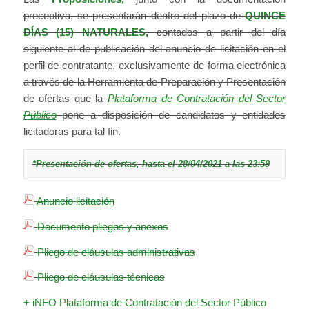
preceptiva, se presentarán dentro del plazo de
QUINCE
DÍAS (15) NATURALES,
contados a partir del día
siguiente al de publicación del anuncio de licitación en el
perfil de contratante, exclusivamente de forma electrónica
a través de la Herramienta de Preparación y Presentación
de ofertas que la
Plataforma de Contratación del Sector
Público
pone a disposición de candidatos y entidades
licitadoras para tal fin.
*Presentación de ofertas, hasta el 28/04/2021 a las 23:59
Anuncio licitación
Documento pliegos y anexos
Pliego de cláusulas administrativas
Pliego de cláusulas técnicas
+ iNFO Plataforma de Contratación del Sector Público