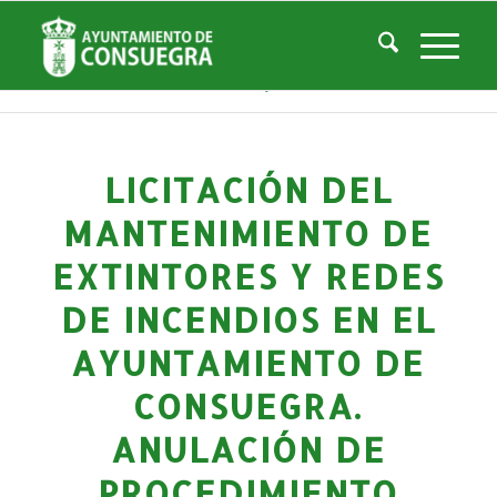
Noticias
Usted está aquí:
Inicio
/
Noticias
/
Gestiones y Trámites
/
Perfil del Contratante
/
Licitación del mantenimiento de extintores y redes de incendios en el ...
LICITACIÓN DEL
MANTENIMIENTO DE
EXTINTORES Y REDES
DE INCENDIOS EN EL
AYUNTAMIENTO DE
CONSUEGRA.
ANULACIÓN DE
PROCEDIMIENTO