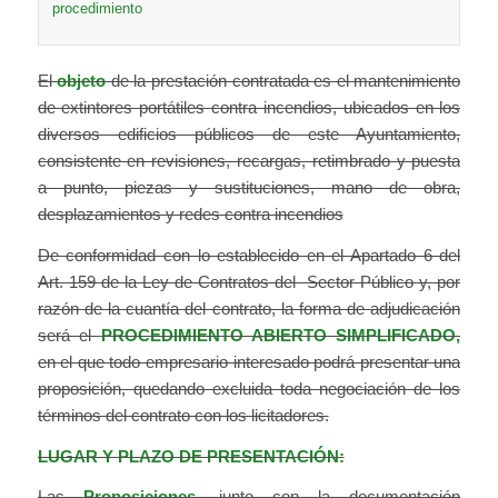
procedimiento
El
objeto
de la prestación contratada es el mantenimiento
de extintores portátiles contra incendios, ubicados en los
diversos edificios públicos de este Ayuntamiento,
consistente en revisiones, recargas, retimbrado y puesta
a punto, piezas y sustituciones, mano de obra,
desplazamientos y redes contra incendios
De conformidad con lo establecido en el Apartado 6 del
Art. 159 de la Ley de Contratos del Sector Público y, por
razón de la cuantía del contrato, la forma de adjudicación
será el
PROCEDIMIENTO ABIERTO SIMPLIFICADO,
en el que todo empresario interesado podrá presentar una
proposición, quedando excluida toda negociación de los
términos del contrato con los licitadores.
LUGAR Y PLAZO DE PRESENTACIÓN:
Las
Proposiciones,
junto con la documentación