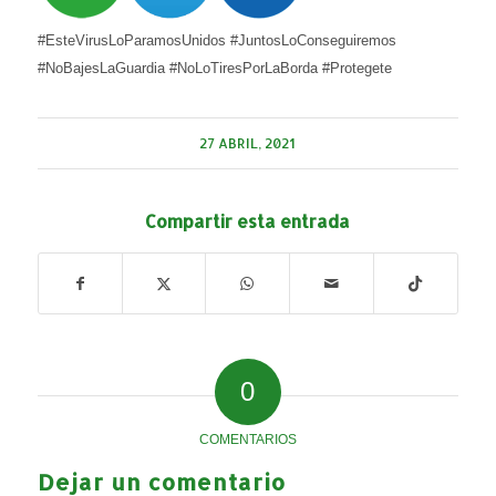
#EsteVirusLoParamosUnidos #JuntosLoConseguiremos
#NoBajesLaGuardia #NoLoTiresPorLaBorda #Protegete
27 ABRIL, 2021
Compartir esta entrada
0
COMENTARIOS
Dejar un comentario