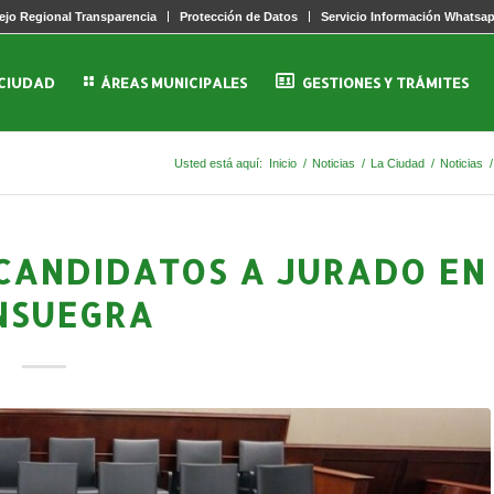
jo Regional Transparencia
Protección de Datos
Servicio Información Whatsa
 CIUDAD
ÁREAS MUNICIPALES
GESTIONES Y TRÁMITES
Usted está aquí:
Inicio
/
Noticias
/
La Ciudad
/
Noticias
/
 CANDIDATOS A JURADO EN
NSUEGRA