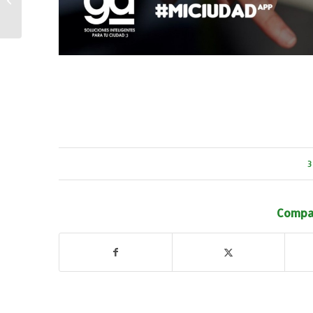
se pospone al veinte de
febr...
3
Compar