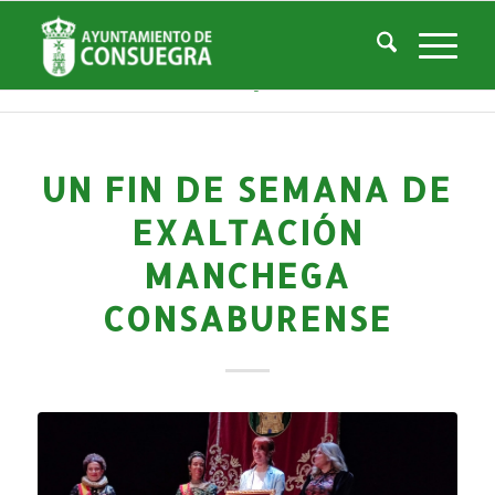
Noticias
Usted está aquí:
Inicio
/
Noticias
/
Áreas Municipales
/
Cultura
/
Actividades culturales y educativas
/
Un fin de semana de exaltación manchega consaburense
UN FIN DE SEMANA DE
EXALTACIÓN
MANCHEGA
CONSABURENSE