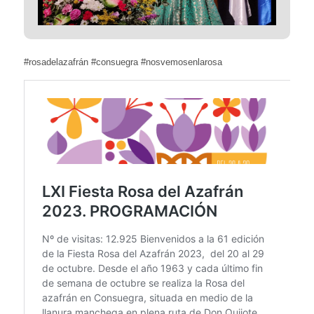
#rosadelazafrán
#consuegra
#nosvemosenlarosa