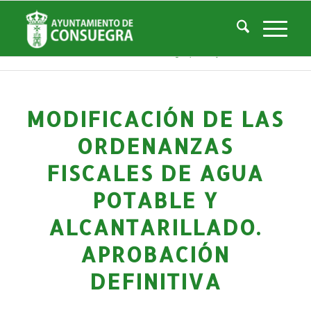
Noticias
Usted está aquí:
Inicio
/
Noticias
/
Áreas Municipales
/
Economía y Hacienda
/
Modificación de las ordenanzas fiscales de agua potable y alcantarillado. ...
MODIFICACIÓN DE LAS
ORDENANZAS
FISCALES DE AGUA
POTABLE Y
ALCANTARILLADO.
APROBACIÓN
DEFINITIVA