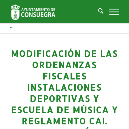
Noticias
Usted está aquí:
Inicio
/
Noticias
/
Áreas Municipales
/
Economía y Hacienda
/
Modificación de las Ordenanzas fiscales instalaciones deportivas y Escuela
...
MODIFICACIÓN DE LAS
ORDENANZAS
FISCALES
INSTALACIONES
DEPORTIVAS Y
ESCUELA DE MÚSICA Y
REGLAMENTO CAI.