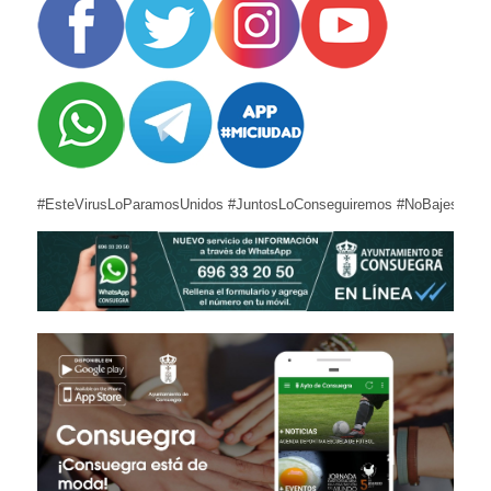
#EsteVirusLoParamosUnidos #JuntosLoConseguiremos #NoBajesLaGua