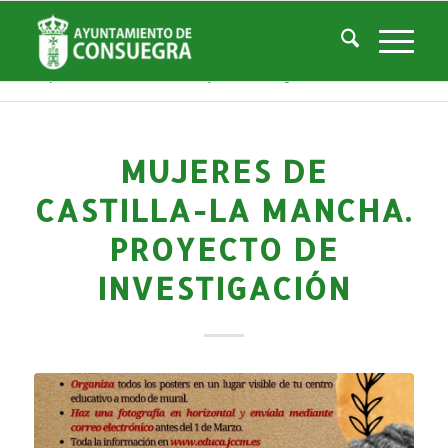
Noticias
Usted está aquí:
Inicio
/
Noticias
/
Áreas Municipales
/
Servicios Sociales
/
Centro de la Mujer
/
Actividades Centro Mujer
/
Mujeres de Castilla-La Mancha. Proyecto de investigación
MUJERES DE
CASTILLA-LA MANCHA.
PROYECTO DE
INVESTIGACIÓN