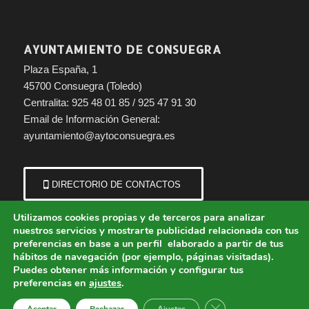
AYUNTAMIENTO DE CONSUEGRA
Plaza España, 1
45700 Consuegra (Toledo)
Centralita: 925 48 01 85 / 925 47 91 30
Email de Información General:
ayuntamiento@aytoconsuegra.es
DIRECTORIO DE CONTACTOS
Utilizamos cookies propias y de terceros para analizar
nuestros servicios y mostrarte publicidad relacionada con tus
preferencias en base a un perfil elaborado a partir de tus
hábitos de navegación (por ejemplo, páginas visitadas).
Puedes obtener más información y configurar tus
preferencias en
ajustes
.
© Copyright - Ayuntamiento de Consuegra (Toledo) | Portal municipal.
Cerrar el banner de 