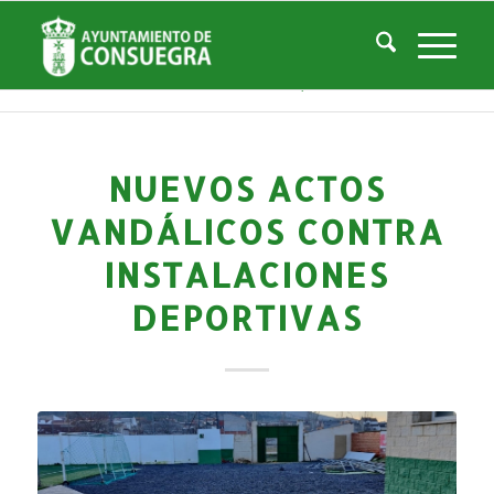
Noticias
Usted está aquí:
Inicio
/
Noticias
/
La Ciudad
/
Noticias
/
Noticias-Actualidad
/
Nuevos actos vandálicos contra instalaciones deportivas
NUEVOS ACTOS
VANDÁLICOS CONTRA
INSTALACIONES
DEPORTIVAS