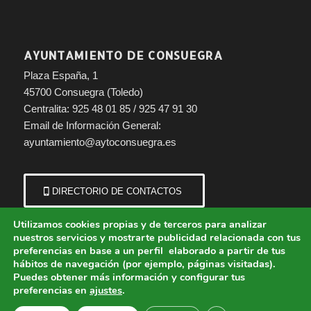
AYUNTAMIENTO DE CONSUEGRA
Plaza España, 1
45700 Consuegra (Toledo)
Centralita: 925 48 01 85 / 925 47 91 30
Email de Información General:
ayuntamiento@aytoconsuegra.es
DIRECTORIO DE CONTACTOS
Utilizamos cookies propias y de terceros para analizar
nuestros servicios y mostrarte publicidad relacionada con tus
preferencias en base a un perfil elaborado a partir de tus
hábitos de navegación (por ejemplo, páginas visitadas).
Puedes obtener más información y configurar tus
preferencias en
ajustes
.
© Copyright - Ayuntamiento de Consuegra (Toledo) | Portal municipal.