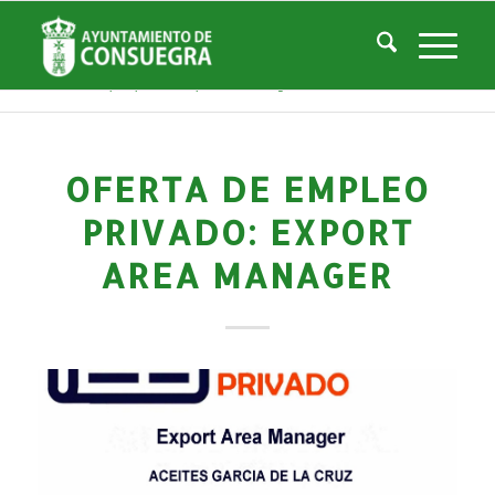
Noticias
Usted está aquí:
Inicio
/
Noticias
/
Áreas Municipales
/
Empleo y Desarrollo
/
Empleo Privado
/
Oferta de empleo privado: Export Area Manager
OFERTA DE EMPLEO
PRIVADO: EXPORT
AREA MANAGER