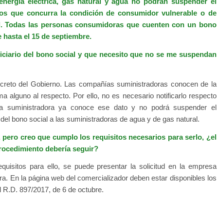
nergía eléctrica, gas natural y agua no podrán suspender el
los que concurra la condición de consumidor vulnerable o de
al. Todas las personas consumidoras que cuenten con un bono
 hasta el 15 de septiembre.
ficiario del bono social y que necesito que no se me suspendan
ecreto del Gobierno. Las compañías suministradoras conocen de la
ma alguno al respecto. Por ello, no es necesario notificarlo respecto
esa suministradora ya conoce ese dato y no podrá suspender el
del bono social a las suministradoras de agua y de gas natural.
, pero creo que cumplo los requisitos necesarios para serlo, ¿el
procedimiento debería seguir?
equisitos para ello, se puede presentar la solicitud en la empresa
ura. En la página web del comercializador deben estar disponibles los
el R.D. 897/2017, de 6 de octubre.