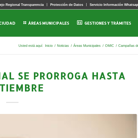
jo Regional Transparencia
Protección de Datos
Servicio Información Whatsa
 CIUDAD
ÁREAS MUNICIPALES
GESTIONES Y TRÁMITES
Usted está aquí:
Inicio
/
Noticias
/
Áreas Municipales
/
OMIC
/
Campañas de
CIAL SE PRORROGA HASTA
TIEMBRE