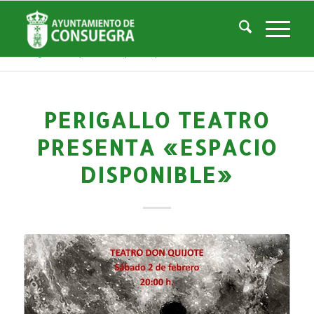
Noticias
Usted está aquí:
Inicio
/
Noticias
/
Áreas Municipales
/
Cultura
/
Teatro Don Quijote
/
Histórico de Eventos Teatro
/
Perigallo Teatro presenta «Espacio disponible»
PERIGALLO TEATRO
PRESENTA «ESPACIO
DISPONIBLE»