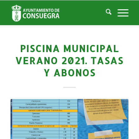
Noticias
Usted está aquí:
Inicio
/
Noticias
/
Áreas Municipales
/
Deportes
/
Actividades deportivas
/
Piscina Municipal Verano 2021. Tasas y abonos
PISCINA MUNICIPAL
VERANO 2021. TASAS
Y ABONOS