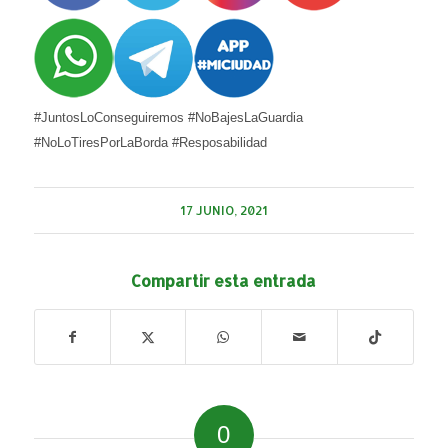
#JuntosLoConseguiremos #NoBajesLaGuardia
#NoLoTiresPorLaBorda #Resposabilidad
17 JUNIO, 2021
Compartir esta entrada
0