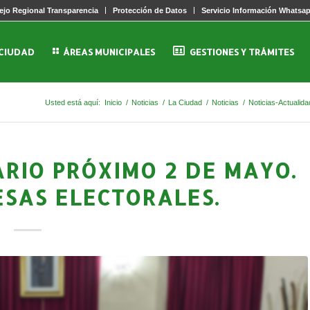
jo Regional Transparencia
Protección de Datos
Servicio Información Whatsa
 CIUDAD
ÁREAS MUNICIPALES
GESTIONES Y TRÁMITES
Usted está aquí:
Inicio
/
Noticias
/
La Ciudad
/
Noticias
/
Noticias-Actualida
RIO PRÓXIMO 2 DE MAYO.
ESAS ELECTORALES.