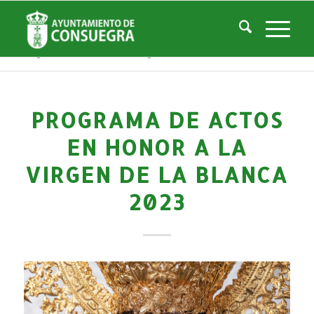
Noticias
Usted está aquí:
Inicio
/
Noticias
/
Áreas Municipales
/
Cultura
/
Actividades culturales y educativas
/
Programa de actos en honor a la Virgen de la Blanca 2023
PROGRAMA DE ACTOS
EN HONOR A LA
VIRGEN DE LA BLANCA
2023