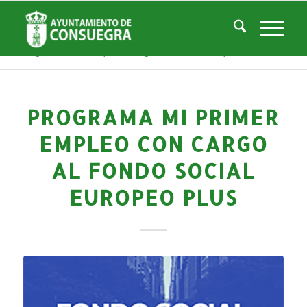
Noticias
Usted está aquí:
Inicio
/
Noticias
/
Áreas Municipales
/
Empleo y Desarrollo
/
Noticias Empresas y Desarrollo Local
/
Programa Mi Primer Empleo con cargo al Fondo Social Europeo Plus
PROGRAMA MI PRIMER
EMPLEO CON CARGO
AL FONDO SOCIAL
EUROPEO PLUS