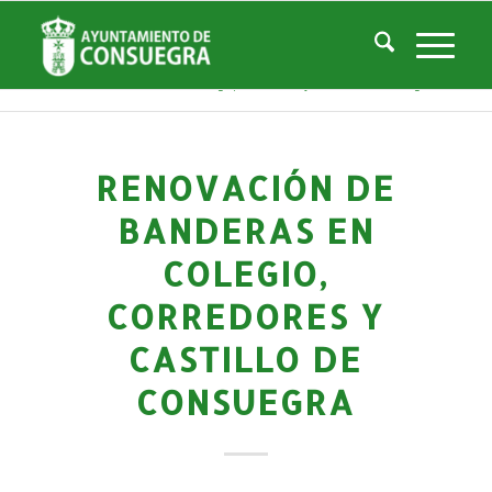
Noticias
Usted está aquí:
Inicio
/
Noticias
/
La Ciudad
/
Noticias
/
Noticias-Actualidad
/
Renovación de Banderas en Colegio, Corredores y Castillo de Consuegra
RENOVACIÓN DE
BANDERAS EN
COLEGIO,
CORREDORES Y
CASTILLO DE
CONSUEGRA