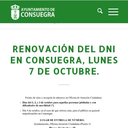
Noticias
Usted está aquí:
Inicio
/
Noticias
/
Áreas Municipales
/
Empleo y Desarrollo
/
Noticias Empresas y Desarrollo Local
/
Renovación del DNI en Consuegra, lunes 7 de octubre.
RENOVACIÓN DEL DNI
EN CONSUEGRA, LUNES
7 DE OCTUBRE.