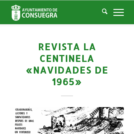
Noticias
Usted está aquí:
Inicio
/
Noticias
/
Áreas Municipales
/
Archivo Municipal
/
Actividades Archivo
/
Revista La Centinela «Navidades de 1965»
REVISTA LA
CENTINELA
«NAVIDADES DE
1965»