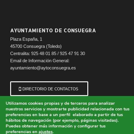
AYUNTAMIENTO DE CONSUEGRA
Plaza España, 1
45700 Consuegra (Toledo)
Centralita: 925 48 01 85 / 925 47 91 30
Email de Información General:
ayuntamiento@aytoconsuegra.es
DIRECTORIO DE CONTACTOS
Utilizamos cookies propias y de terceros para analizar
nuestros servicios y mostrarte publicidad relacionada con tus
preferencias en base a un perfil elaborado a partir de tus
hábitos de navegación (por ejemplo, páginas visitadas).
Puedes obtener más información y configurar tus
preferencias en
ajustes
.
© Copyright - Ayuntamiento de Consuegra (Toledo) | Portal municipal.