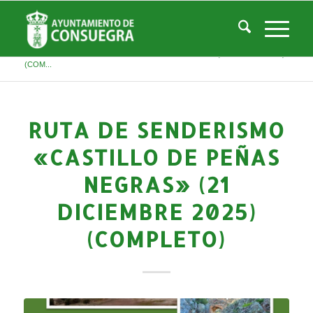
Noticias
Usted está aquí:
Inicio
/
Noticias
/
Áreas Municipales
/
Deportes
/
Actividades deportivas
/
Ruta de Senderismo «CASTILLO DE PEÑAS NEGRAS» (21 diciembre 2025)
(COM...
RUTA DE SENDERISMO
«CASTILLO DE PEÑAS
NEGRAS» (21
DICIEMBRE 2025)
(COMPLETO)