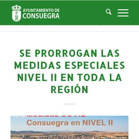
Noticias
Usted está aquí:
Inicio
/
Noticias
/
La Ciudad
/
Noticias
/
Noticias-Actualidad
/
Se prorrogan las medidas especiales NIVEL II en toda la región
SE PRORROGAN LAS
MEDIDAS ESPECIALES
NIVEL II EN TODA LA
REGIÓN